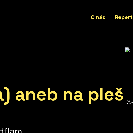
O nás
Repert
a) aneb na pleš
Obs
dflam