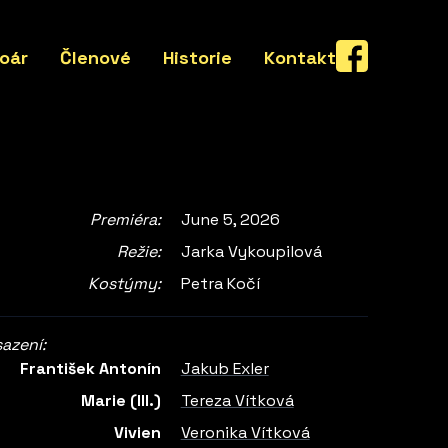
oár
Členové
Historie
Kontakt
Premiéra:
June 5, 2026
Režie:
Jarka Vykoupilová
Kostýmy:
Petra Kočí
azení:
František Antonín
Jakub Exler
Marie (III.)
Tereza Vítková
Vivien
Veronika Vítková