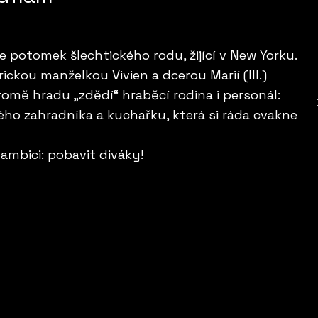
e potomek šlechtického rodu, žijící v New Yorku.
kou manželkou Vivien a dcerou Marií (III.)
Kromě hradu „zdědí“ hraběcí rodina i personál:
ho zahradníka a kuchařku, která si ráda cvakne
ambici: pobavit diváky!