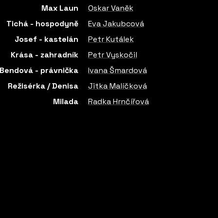
Max Laun
Oskar Vaněk
Tichá - hospodyně
Eva Jakubcová
Josef - kastelán
Petr Kutálek
Krása - zahradník
Petr Vyskočil
Bendová - právnička
Ivana Šmardová
Režisérka / Denisa
Jitka Malíčková
Milada
Radka Hrnčířová