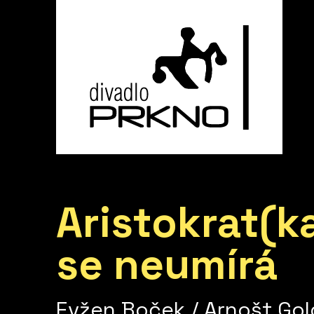
Aristokrat(k
se neumírá
Evžen Boček / Arnošt Gol