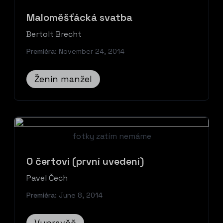
Maloměšťácká svatba
Bertolt Brecht
Premiéra:
November 24, 2014
Ženin manžel
fotky zatím nemáme
O čertovi (první uvedení)
Pavel Čech
Premiéra:
June 8, 2014
Vypravěč