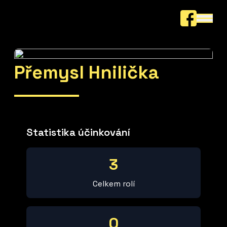
Přemysl Hnilička
Statistika účinkování
3
Celkem rolí
0