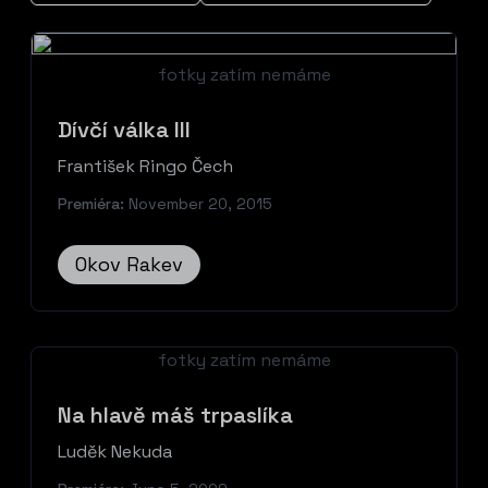
fotky zatím nemáme
Dívčí válka III
František Ringo Čech
Premiéra:
November 20, 2015
Okov Rakev
fotky zatím nemáme
Na hlavě máš trpaslíka
Luděk Nekuda