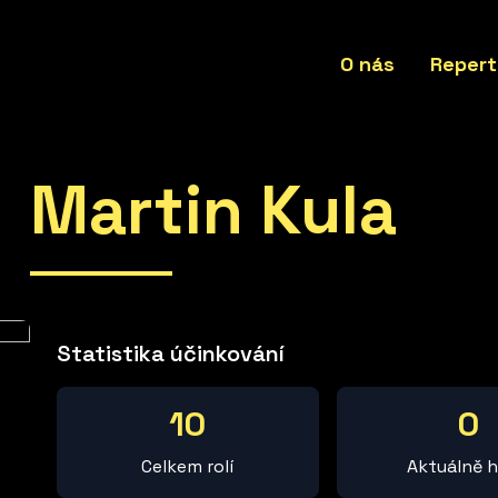
O nás
Repert
Martin Kula
Statistika účinkování
10
0
Celkem rolí
Aktuálně h