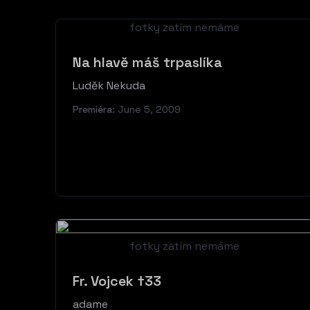
fotky zatím nemáme
Na hlavě máš trpaslíka
Luděk Nekuda
Premiéra:
June 5, 2009
fotky zatím nemáme
Fr. Vojcek †33
adame