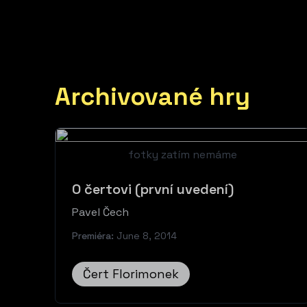
Archivované hry
fotky zatím nemáme
O čertovi (první uvedení)
Pavel Čech
Premiéra:
June 8, 2014
Čert Florimonek