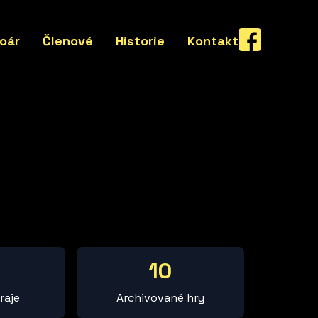
oár
Členové
Historie
Kontakt
10
raje
Archivované hry