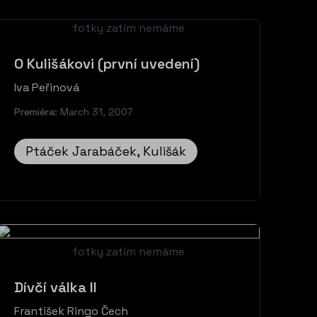
fotky zatím nemáme
O Kulišákovi (první uvedení)
Iva Peřinová
Premiéra:
March 31, 2007
Ptáček Jarabáček, Kulišák
fotky zatím nemáme
Dívčí válka II
František Ringo Čech