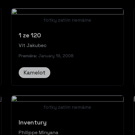
fotky zatím nemáme
1 ze 120
Vít Jakubec
Premiéra:
January 19, 2008
Kamelot
fotky zatím nemáme
Inventury
Philippe Minyana