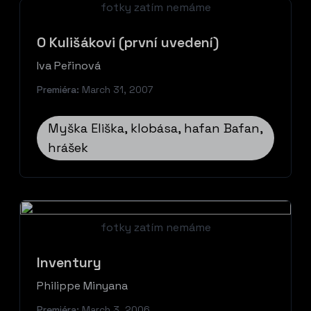
fotky zatím nemáme
O Kulišákovi (první uvedení)
Iva Peřinová
Premiéra:
March 31, 2007
Myška Eliška, klobása, hafan Bafan,
hrášek
fotky zatím nemáme
Inventury
Philippe Minyana
Premiéra:
March 3, 2006