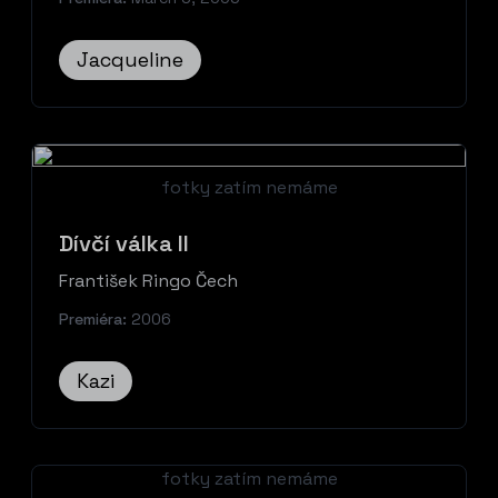
Jacqueline
fotky zatím nemáme
Dívčí válka II
František Ringo Čech
Premiéra:
2006
Kazi
fotky zatím nemáme